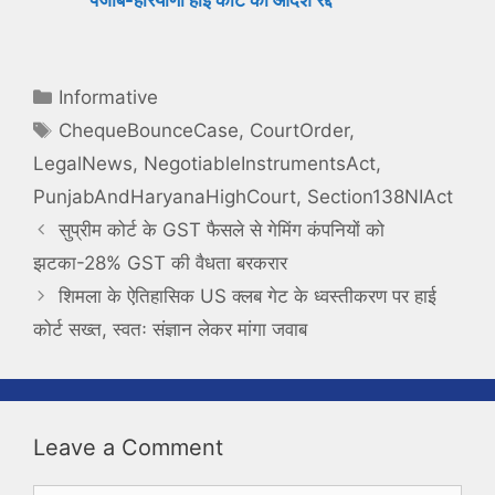
पंजाब-हरियाणा हाई कोर्ट का आदेश रद्द
Categories
Informative
Tags
ChequeBounceCase
,
CourtOrder
,
LegalNews
,
NegotiableInstrumentsAct
,
PunjabAndHaryanaHighCourt
,
Section138NIAct
सुप्रीम कोर्ट के GST फैसले से गेमिंग कंपनियों को
झटका-28% GST की वैधता बरकरार
शिमला के ऐतिहासिक US क्लब गेट के ध्वस्तीकरण पर हाई
कोर्ट सख्त, स्वतः संज्ञान लेकर मांगा जवाब
Leave a Comment