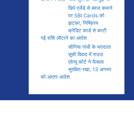
छिपे एजेंडे से ब्याज कमाने
पर SBI Cards को
झटका, निष्क्रिय
क्रेडिट कार्ड से काटी
गई राशि लौटाने का आदेश
सोनिया गांधी के मतदाता
सूची विवाद में राउज़
एवेन्यू कोर्ट ने फैसला
सुरक्षित रखा, 13 अगस्त
को आएगा आदेश