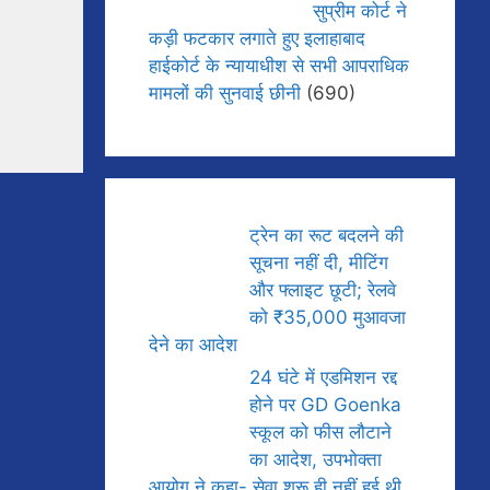
सुप्रीम कोर्ट ने
कड़ी फटकार लगाते हुए इलाहाबाद
हाईकोर्ट के न्यायाधीश से सभी आपराधिक
मामलों की सुनवाई छीनी
(690)
ट्रेन का रूट बदलने की
सूचना नहीं दी, मीटिंग
और फ्लाइट छूटी; रेलवे
को ₹35,000 मुआवजा
देने का आदेश
24 घंटे में एडमिशन रद्द
होने पर GD Goenka
स्कूल को फीस लौटाने
का आदेश, उपभोक्ता
आयोग ने कहा- सेवा शुरू ही नहीं हुई थी