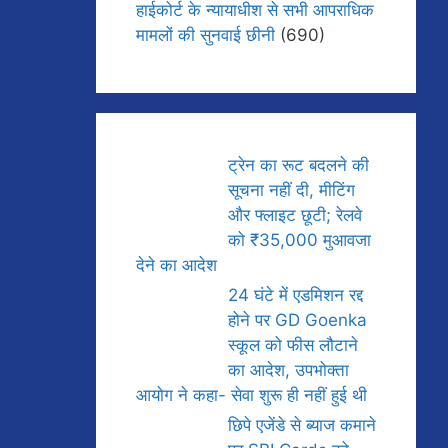
हाईकोर्ट के न्यायाधीश से सभी आपराधिक
मामलों की सुनवाई छीनी
(690)
ट्रेन का रूट बदलने की
सूचना नहीं दी, मीटिंग
और फ्लाइट छूटी; रेलवे
को ₹35,000 मुआवजा
देने का आदेश
24 घंटे में एडमिशन रद्द
होने पर GD Goenka
स्कूल को फीस लौटाने
का आदेश, उपभोक्ता
आयोग ने कहा- सेवा शुरू ही नहीं हुई थी
छिपे एजेंडे से ब्याज कमाने