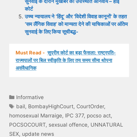
सुनवाई के दौरान मुखबिर की उपस्थिति अनिवार्य – हाई
कोर्ट
उच्च न्यायालय ने ‘हिंदू’ और ‘विदेशी विवाह कानूनों’ के तहत
‘सम लैंगिक विवाह’ को मान्यता देने की याचिकाओं पर अंतिम
सुनवाई के लिए किया सूचीबद्ध-
Must Read -
सुप्रीम कोर्ट का बड़ा फैसला: राष्ट्रपति-
राज्यपालों पर बिल स्वीकृति के लिए तय समय सीमा थोपना
असंवैधानिक
Categories
Informative
Tags
bail
,
BombayHighCourt
,
CourtOrder
,
homosexual Marraige
,
IPC 377
,
pocso act
,
POCSOCOURT
,
sexsual offence
,
UNNATURAL
SEX
,
update news