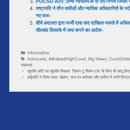
POCSO Act: उच्च न्यायलय के दो ऐसे निर्णय जिसमें सर्
राष्ट्रपति ने तीन वकीलों और न्यायिक अधिकारियों के 
नए जज-
शीर्ष अदालत द्वारा फर्जी दावा वाद दाखिला मामले में
सीलबंद लिफाफे में जमा करने का आदेश-
Categories
Informative
Tags
Advocate
,
AllhabadHighCourt
,
Big News
,
CourtOrde
लखनऊ
सुप्रीम कोर्ट का सुप्रीम फैसलाः ‘स्किन टू स्किन टच’ के बिना भी लाग
हाईकोर्ट ने लिया स्वत: संज्ञान: जज पर थानेदार और दारोगा ने तानी पिस्टल