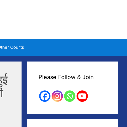
ther Courts
ुई
Please Follow & Join
ी