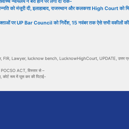
वोच्च न्यायलय ने बरी होने पर लगा दी रोक-
पदोन्नति को मंजूरी दी, इलाहाबाद, राजस्थान और कलकत्ता High Court को मिल
 अधिवक्ताओं पर UP Bar Council को निर्देश, 15 नवंबर तक ऐसे सभी वकीलों की
r
,
FIR
,
Lawyer
,
lucknow bench
,
LucknowHighCourt
,
UPDATE
,
उत्तर प्
ू होगा POCSO ACT, विस्तार से –
, कोर्ट रूम में घुस कर की पिटाई-