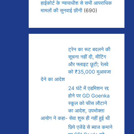
हाईकोर्ट के न्यायाधीश से सभी आपराधिक
मामलों की सुनवाई छीनी
(690)
ट्रेन का रूट बदलने की
सूचना नहीं दी, मीटिंग
और फ्लाइट छूटी; रेलवे
को ₹35,000 मुआवजा
देने का आदेश
24 घंटे में एडमिशन रद्द
होने पर GD Goenka
स्कूल को फीस लौटाने
का आदेश, उपभोक्ता
आयोग ने कहा- सेवा शुरू ही नहीं हुई थी
छिपे एजेंडे से ब्याज कमाने