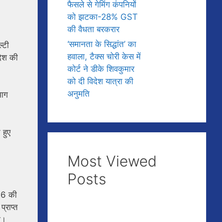
फैसले से गेमिंग कंपनियों
को झटका-28% GST
की वैधता बरकरार
‘समानता के सिद्धांत’ का
्टी
हवाला, टैक्स चोरी केस में
देश की
कोर्ट ने डीके शिवकुमार
को दी विदेश यात्रा की
अनुमति
भाग
 हुए
Most Viewed
Posts
226 की
्राप्त
ा।