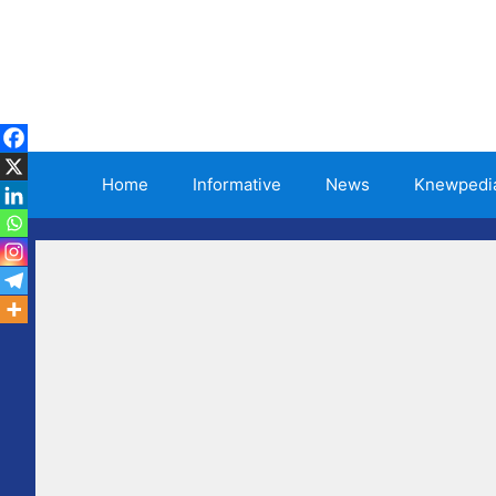
Skip
to
content
Home
Informative
News
Knewpedi