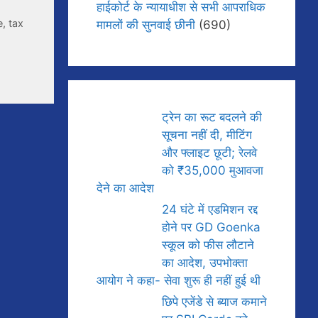
हाईकोर्ट के न्यायाधीश से सभी आपराधिक
e
,
tax
मामलों की सुनवाई छीनी
(690)
ट्रेन का रूट बदलने की
सूचना नहीं दी, मीटिंग
और फ्लाइट छूटी; रेलवे
को ₹35,000 मुआवजा
देने का आदेश
24 घंटे में एडमिशन रद्द
होने पर GD Goenka
स्कूल को फीस लौटाने
का आदेश, उपभोक्ता
आयोग ने कहा- सेवा शुरू ही नहीं हुई थी
छिपे एजेंडे से ब्याज कमाने