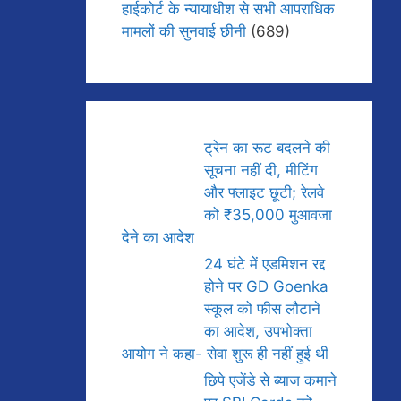
हाईकोर्ट के न्यायाधीश से सभी आपराधिक
मामलों की सुनवाई छीनी
(689)
ट्रेन का रूट बदलने की
सूचना नहीं दी, मीटिंग
और फ्लाइट छूटी; रेलवे
को ₹35,000 मुआवजा
देने का आदेश
24 घंटे में एडमिशन रद्द
होने पर GD Goenka
स्कूल को फीस लौटाने
का आदेश, उपभोक्ता
आयोग ने कहा- सेवा शुरू ही नहीं हुई थी
छिपे एजेंडे से ब्याज कमाने