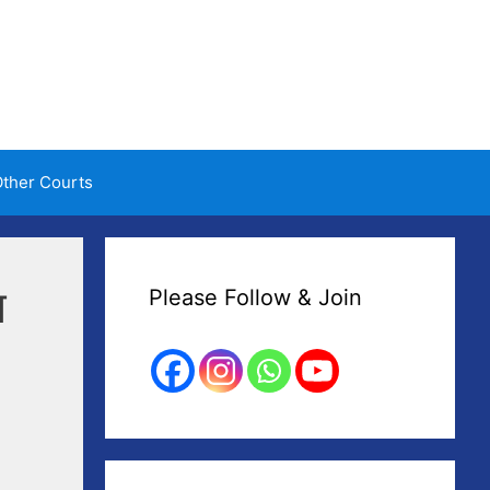
ther Courts
म
Please Follow & Join