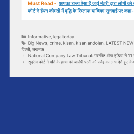
Must Read -
आपका राज्य ऐसा है जहां मंत्री द्वारा लोगों क
कोर्ट ने ईंधन कीमतों में वृद्धि के खिलाफ याचिका सुनवाई पर कहा-
Categories
Informative
,
legaltoday
Tags
Big News
,
crime
,
kisan
,
kisan andolan
,
LATEST NEW
दिल्ली
,
लखनऊ
National Company Law Tribunal: गवर्नमेंट ऑफ़ इंडिया ने 11 न्
सुप्रीम कोर्ट ने पति के हत्या की आरोपी पत्नी को संदेह का लाभ देते हुए कि