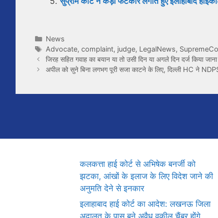
सुप्रीम कोर्ट ने कड़ी फटकार लगाते हुए इलाहाबाद हाईक
Categories
News
Tags
Advocate
,
complaint
,
judge
,
LegalNews
,
SupremeCo
जिरह सहित गवाह का बयान या तो उसी दिन या अगले दिन दर्ज किया जान
अपील को सुने बिना लगभग पूरी सजा काटने के लिए, दिल्ली HC ने NDP
कलकत्ता हाई कोर्ट से अभिषेक बनर्जी को
झटका, आंखों के इलाज के लिए विदेश जाने की
अनुमति देने से इनकार
इलाहाबाद हाई कोर्ट का आदेश: लखनऊ जिला
अदालत के पास बने अवैध वकील चैंबर होंगे