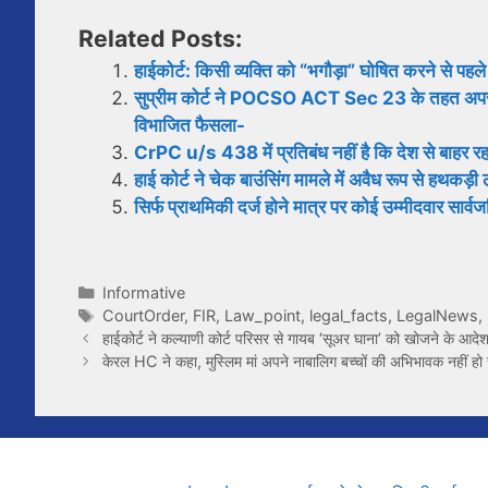
Related Posts:
हाईकोर्ट: किसी व्यक्ति को “भगौड़ा” घोषित करने से पह
सुप्रीम कोर्ट ने POCSO ACT Sec 23 के तहत अपराध 
विभाजित फैसला-
CrPC u/s 438 में प्रतिबंध नहीं है कि देश से बाहर र
हाई कोर्ट ने चेक बाउंसिंग मामले में अवैध रूप से हथकड़
सिर्फ प्राथमिकी दर्ज होने मात्र पर कोई उम्मीदवार सार
Categories
Informative
Tags
CourtOrder
,
FIR
,
Law_point
,
legal_facts
,
LegalNews
,
हाईकोर्ट ने कल्याणी कोर्ट परिसर से गायब ‘सूअर घाना’ को खोजने के आद
केरल HC ने कहा, मुस्लिम मां अपने नाबालिग बच्चों की अभिभावक नहीं ह