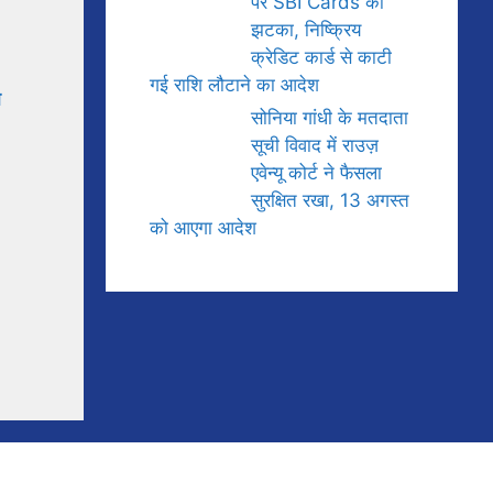
पर SBI Cards को
झटका, निष्क्रिय
क्रेडिट कार्ड से काटी
गई राशि लौटाने का आदेश
ा
सोनिया गांधी के मतदाता
सूची विवाद में राउज़
एवेन्यू कोर्ट ने फैसला
सुरक्षित रखा, 13 अगस्त
को आएगा आदेश