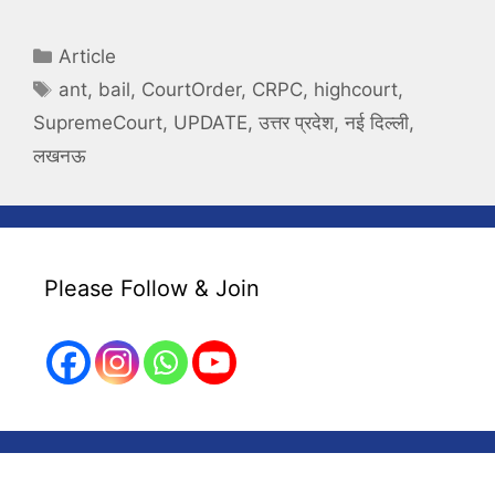
Categories
Article
Tags
ant
,
bail
,
CourtOrder
,
CRPC
,
highcourt
,
SupremeCourt
,
UPDATE
,
उत्तर प्रदेश
,
नई दिल्ली
,
लखनऊ
Please Follow & Join