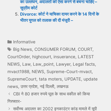
का उल्लंघन, अदालतों को ऐसा करने से बचना चाहिए –
सुप्रीम कोर्ट
Divorce: कोर्ट ने याचिका दायर करने के 14 दिनों के
भीतर युगल को तलाक की दी मंजूरी –
Categories
Informative
Tags
Big News
,
CONSUMER FORUM
,
COURT
,
CourtOrder
,
highcourt
,
insuerance
,
LATEST
NEWS
,
Law
,
Law_point
,
Lawyer
,
Legal facts
,
mvact1988
,
NEWS
,
Supreme-Court-mvact
,
SupremeCourt
,
tata moters
,
UPDATE
,
update
news
,
उत्तर प्रदेश
,
नई दिल्ली
,
लखनऊ
CBI ने 80 हजार रुपये घूस के साथ वकील को किया
गिरफ्तार-
सर्वोच्च अदालत का 2002 इनकाउंटर कांड मामले में यूपी