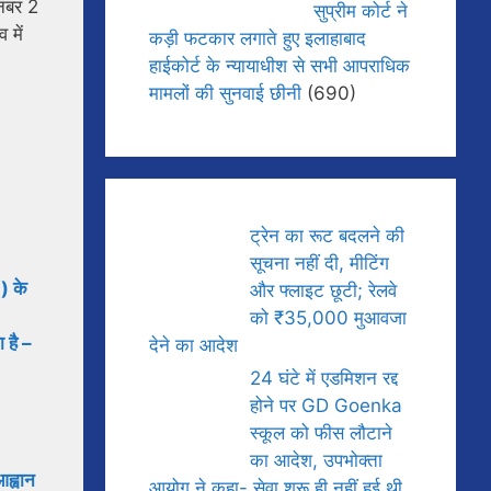
नंबर 2
सुप्रीम कोर्ट ने
 में
कड़ी फटकार लगाते हुए इलाहाबाद
हाईकोर्ट के न्यायाधीश से सभी आपराधिक
मामलों की सुनवाई छीनी
(690)
ट्रेन का रूट बदलने की
सूचना नहीं दी, मीटिंग
) के
और फ्लाइट छूटी; रेलवे
को ₹35,000 मुआवजा
 है –
देने का आदेश
24 घंटे में एडमिशन रद्द
होने पर GD Goenka
स्कूल को फीस लौटाने
का आदेश, उपभोक्ता
आह्वान
आयोग ने कहा- सेवा शुरू ही नहीं हुई थी