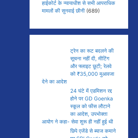
हाईकोर्ट के न्यायाधीश से सभी आपराधिक
मामलों की सुनवाई छीनी
(689)
ट्रेन का रूट बदलने की
सूचना नहीं दी, मीटिंग
और फ्लाइट छूटी; रेलवे
को ₹35,000 मुआवजा
देने का आदेश
24 घंटे में एडमिशन रद्द
होने पर GD Goenka
स्कूल को फीस लौटाने
का आदेश, उपभोक्ता
आयोग ने कहा- सेवा शुरू ही नहीं हुई थी
छिपे एजेंडे से ब्याज कमाने