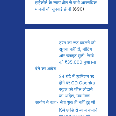
हाईकोर्ट के न्यायाधीश से सभी आपराधिक
मामलों की सुनवाई छीनी
(690)
ट्रेन का रूट बदलने की
सूचना नहीं दी, मीटिंग
और फ्लाइट छूटी; रेलवे
को ₹35,000 मुआवजा
देने का आदेश
24 घंटे में एडमिशन रद्द
होने पर GD Goenka
स्कूल को फीस लौटाने
का आदेश, उपभोक्ता
आयोग ने कहा- सेवा शुरू ही नहीं हुई थी
छिपे एजेंडे से ब्याज कमाने