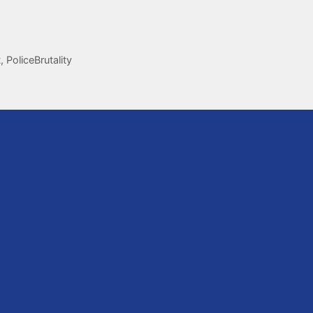
t
,
PoliceBrutality