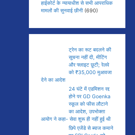
हाईकोर्ट के न्यायाधीश से सभी आपराधिक
मामलों की सुनवाई छीनी
(690)
ट्रेन का रूट बदलने की
सूचना नहीं दी, मीटिंग
और फ्लाइट छूटी; रेलवे
को ₹35,000 मुआवजा
देने का आदेश
24 घंटे में एडमिशन रद्द
होने पर GD Goenka
स्कूल को फीस लौटाने
का आदेश, उपभोक्ता
आयोग ने कहा- सेवा शुरू ही नहीं हुई थी
छिपे एजेंडे से ब्याज कमाने