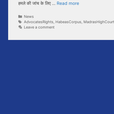
हमले की जांच के लिए …
Read more
Categories
News
Tags
AdvocatesRights
,
HabeasCorpus
,
MadrasHighCour
Leave a comment