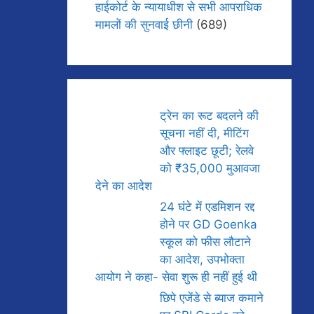
हाईकोर्ट के न्यायाधीश से सभी आपराधिक
मामलों की सुनवाई छीनी
(689)
ट्रेन का रूट बदलने की
सूचना नहीं दी, मीटिंग
और फ्लाइट छूटी; रेलवे
को ₹35,000 मुआवजा
देने का आदेश
24 घंटे में एडमिशन रद्द
होने पर GD Goenka
स्कूल को फीस लौटाने
का आदेश, उपभोक्ता
आयोग ने कहा- सेवा शुरू ही नहीं हुई थी
छिपे एजेंडे से ब्याज कमाने