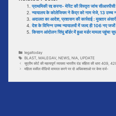
प्राथमिकी रद्द करना- मेरिट की विस्तृत जांच सीआरपीसी
न्यायालय के कोलेजियम ने केंद्र को नाम भेजे, 13 उच्च न्
अदालत का आदेश, प्रशासन की कार्रवाई : मुख्तार अंसारी 
देश के विभिन्न उच्च न्यायालयों में जल्द ही 106 नए जजो
किसान आंदोलन सिंघु बॉर्डर में हुआ मर्डर मामला पहुंचा सुप
Categories
legaltoday
Tags
BLAST
,
MALEGAV
,
NEWS
,
NIA
,
UPDATE
सुप्रीम कोर्ट की महत्वपूर्ण व्याख्या भारतीय दंड संहिता की धारा 4
महिला वकील वीडियो वायरल करने पर दो अधिवक्ताओ पर केस दर्ज-