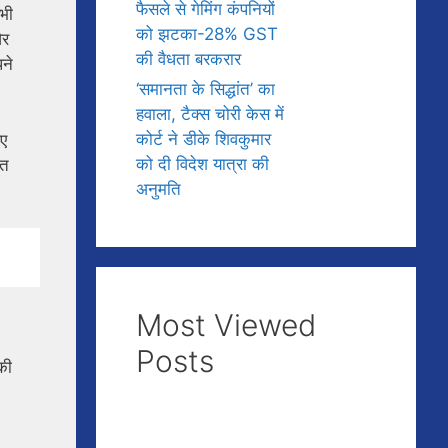
फैसले से गेमिंग कंपनियों
भी
को झटका-28% GST
और
की वैधता बरकरार
पने
‘समानता के सिद्धांत’ का
हवाला, टैक्स चोरी केस में
कोर्ट ने डीके शिवकुमार
िए
को दी विदेश यात्रा की
ात
अनुमति
Most Viewed
Posts
की