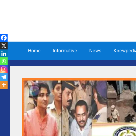
Skip
to
content
Home
Informative
News
Knewpedi