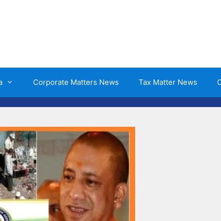
a
Corporate Matters News
Tax Matter News
O