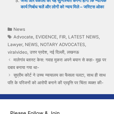
जजों और वकीलों को यह सुनिश्चित करना होगा कि न्यायिक
कार्य निर्बाध चलें और लोगों को न्याय मिले – जस्टिस ओका
Categories
News
Tags
Advocate
,
EVIDENCE
,
FIR
,
LATEST NEWS
,
Lawyer
,
NEWS
,
NOTARY ADVOCATES
,
viralvideo
,
उत्तर प्रदेश
,
नई दिल्ली
,
लखनऊ
मालेगांव ब्लास्ट केस: गवाह मुकरा अपने बयान से कहा- मुझ पर
दबाव बनाया गया था-
सुप्रीम कोर्ट ने उच्च न्यायालय का फैसला पलटा, साथ ही साथ
पति के परिजनों को आरोपी बनाने की प्रवृत्ति पर चिंता व्यक्त की-
Please Follow & Join