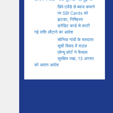
छिपे एजेंडे से ब्याज कमाने
पर SBI Cards को
झटका, निष्क्रिय
क्रेडिट कार्ड से काटी
गई राशि लौटाने का आदेश
सोनिया गांधी के मतदाता
सूची विवाद में राउज़
एवेन्यू कोर्ट ने फैसला
सुरक्षित रखा, 13 अगस्त
को आएगा आदेश