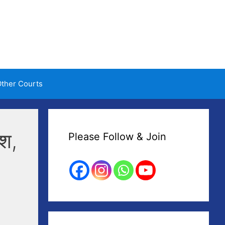
ther Courts
ेश,
Please Follow & Join