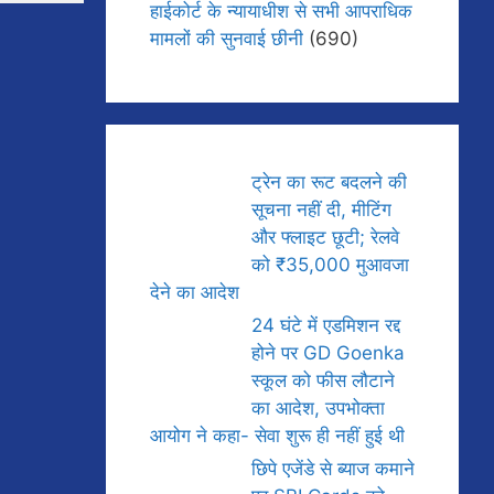
हाईकोर्ट के न्यायाधीश से सभी आपराधिक
मामलों की सुनवाई छीनी
(690)
ट्रेन का रूट बदलने की
सूचना नहीं दी, मीटिंग
और फ्लाइट छूटी; रेलवे
को ₹35,000 मुआवजा
देने का आदेश
24 घंटे में एडमिशन रद्द
होने पर GD Goenka
स्कूल को फीस लौटाने
का आदेश, उपभोक्ता
आयोग ने कहा- सेवा शुरू ही नहीं हुई थी
छिपे एजेंडे से ब्याज कमाने