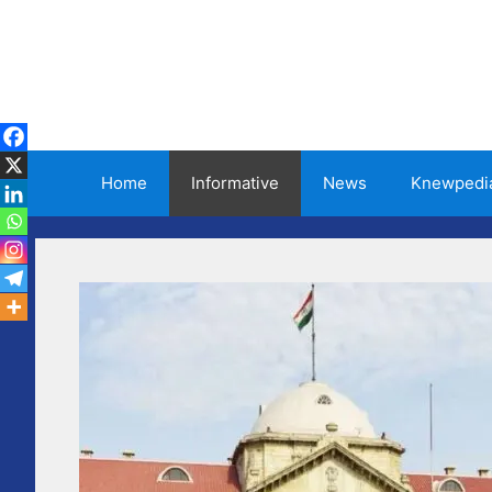
Skip
to
content
Home
Informative
News
Knewpedi