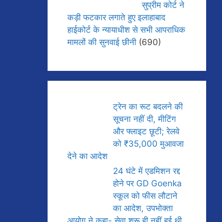
सुप्रीम कोर्ट ने
कड़ी फटकार लगाते हुए इलाहाबाद
हाईकोर्ट के न्यायाधीश से सभी आपराधिक
मामलों की सुनवाई छीनी
(690)
ट्रेन का रूट बदलने की
सूचना नहीं दी, मीटिंग
और फ्लाइट छूटी; रेलवे
को ₹35,000 मुआवजा
देने का आदेश
24 घंटे में एडमिशन रद्द
होने पर GD Goenka
स्कूल को फीस लौटाने
का आदेश, उपभोक्ता
आयोग ने कहा- सेवा शुरू ही नहीं हुई थी