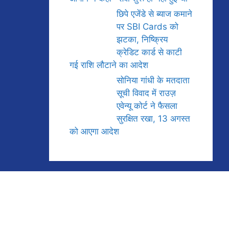
छिपे एजेंडे से ब्याज कमाने
पर SBI Cards को
झटका, निष्क्रिय
क्रेडिट कार्ड से काटी
गई राशि लौटाने का आदेश
सोनिया गांधी के मतदाता
सूची विवाद में राउज़
एवेन्यू कोर्ट ने फैसला
सुरक्षित रखा, 13 अगस्त
को आएगा आदेश