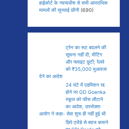
हाईकोर्ट के न्यायाधीश से सभी आपराधिक
मामलों की सुनवाई छीनी
(690)
ट्रेन का रूट बदलने की
सूचना नहीं दी, मीटिंग
और फ्लाइट छूटी; रेलवे
को ₹35,000 मुआवजा
देने का आदेश
24 घंटे में एडमिशन रद्द
होने पर GD Goenka
स्कूल को फीस लौटाने
का आदेश, उपभोक्ता
आयोग ने कहा- सेवा शुरू ही नहीं हुई थी
छिपे एजेंडे से ब्याज कमाने