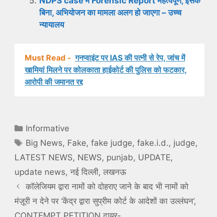
NDPS case में Forensic Report महत्वपूर्ण, इसके
बिना, अभियोजन का मामला अलग हो जाएगा – उच्च
न्यायालय
Must Read -
गनप्वाइंट पर IAS की पत्नी से रेप, जांच में
खामियां मिलने पर कोलकाता हाईकोर्ट की पुलिस को फटकार,
आरोपी की जमानत रद्द
Categories
Informative
Tags
Big News
,
Fake
,
fake judge
,
fake.i.d.
,
judge
,
LATEST NEWS
,
NEWS
,
punjab
,
UPDATE
,
update news
,
नई दिल्ली
,
लखनऊ
कॉलेजियम द्वारा नामों को दोहराए जाने के बाद भी नामों को
मंज़ूरी न देने पर ‘केंद्र द्वारा सुप्रीम कोर्ट के आदेशों का उल्लंघन’,
CONTEMPT PETITION दायर-