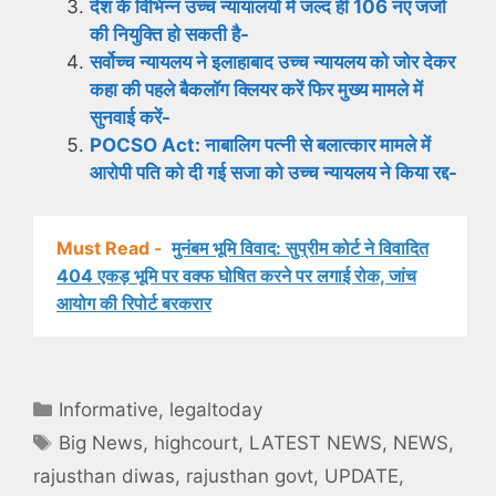
देश के विभिन्न उच्च न्यायालयों में जल्द ही 106 नए जजों
की नियुक्ति हो सकती है-
सर्वोच्च न्यायलय ने इलाहाबाद उच्च न्यायलय को जोर देकर
कहा की पहले बैकलॉग क्लियर करें फिर मुख्य मामले में
सुनवाई करें-
POCSO Act: नाबालिग पत्नी से बलात्कार मामले में
आरोपी पति को दी गई सजा को उच्च न्यायलय ने किया रद्द-
Must Read -
मुनंबम भूमि विवाद: सुप्रीम कोर्ट ने विवादित
404 एकड़ भूमि पर वक्फ घोषित करने पर लगाई रोक, जांच
आयोग की रिपोर्ट बरकरार
Categories
Informative
,
legaltoday
Tags
Big News
,
highcourt
,
LATEST NEWS
,
NEWS
,
rajusthan diwas
,
rajusthan govt
,
UPDATE
,