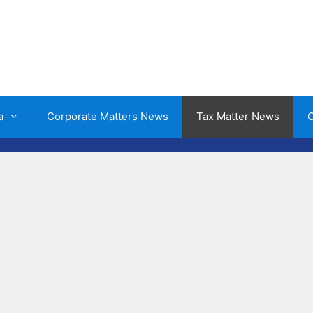
a
Corporate Matters News
Tax Matter News
O