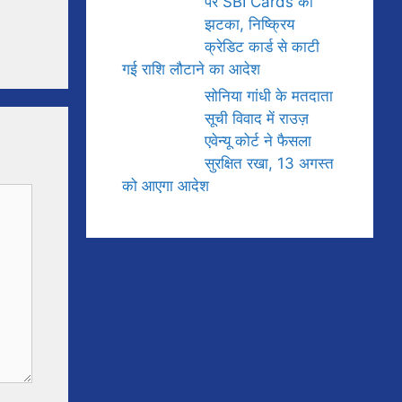
पर SBI Cards को
झटका, निष्क्रिय
क्रेडिट कार्ड से काटी
गई राशि लौटाने का आदेश
सोनिया गांधी के मतदाता
सूची विवाद में राउज़
एवेन्यू कोर्ट ने फैसला
सुरक्षित रखा, 13 अगस्त
को आएगा आदेश