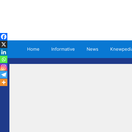
Skip
to
content
Home
Informative
News
Knewpedi