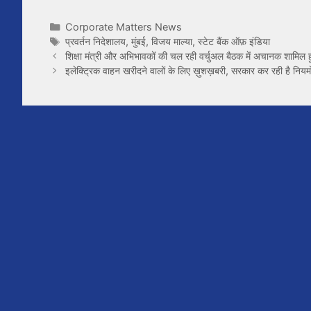
Categories
Corporate Matters News
Tags
प्रवर्तन निदेशालय
,
मुंबई
,
विजय माल्या
,
स्टेट बैंक ऑफ़ इंडिया
शिक्षा मंत्री और अभिभावकों की चल रही वर्चुअल बैठक में अचानक शामिल 
इलेक्ट्रिक वाहन खरीदने वालों के लिए ख़ुशख़बरी, सरकार कर रही है नियमों