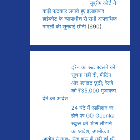
सुप्रीम कोर्ट ने
कड़ी फटकार लगाते हुए इलाहाबाद
हाईकोर्ट के न्यायाधीश से सभी आपराधिक
मामलों की सुनवाई छीनी
(690)
ट्रेन का रूट बदलने की
सूचना नहीं दी, मीटिंग
और फ्लाइट छूटी; रेलवे
को ₹35,000 मुआवजा
देने का आदेश
24 घंटे में एडमिशन रद्द
होने पर GD Goenka
स्कूल को फीस लौटाने
का आदेश, उपभोक्ता
आयोग ने कहा- सेवा शुरू ही नहीं हुई थी