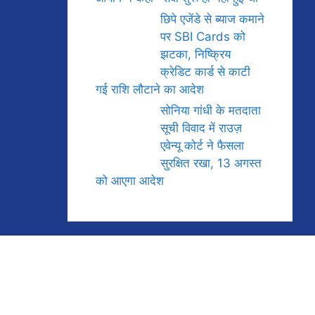
छिपे एजेंडे से ब्याज कमाने
पर SBI Cards को
झटका, निष्क्रिय
क्रेडिट कार्ड से काटी
गई राशि लौटाने का आदेश
सोनिया गांधी के मतदाता
सूची विवाद में राउज़
एवेन्यू कोर्ट ने फैसला
सुरक्षित रखा, 13 अगस्त
को आएगा आदेश