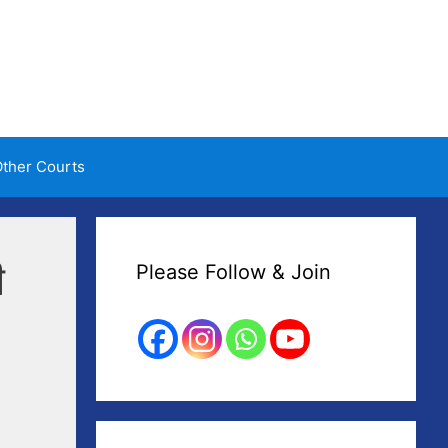
ther Courts
ी
Please Follow & Join